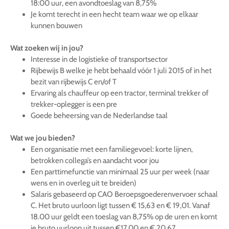
18:00 uur, een avondtoeslag van 8,75%
Je komt terecht in een hecht team waar we op elkaar
kunnen bouwen
Wat zoeken wij in jou?
Interesse in de logistieke of transportsector
Rijbewijs B welke je hebt behaald vóór 1 juli 2015 of in het
bezit van rijbewijs C en/of T
Ervaring als chauffeur op een tractor, terminal trekker of
trekker-oplegger is een pre
Goede beheersing van de Nederlandse taal
Wat we jou bieden?
Een organisatie met een familiegevoel: korte lijnen,
betrokken collega’s en aandacht voor jou
Een parttimefunctie van minimaal 25 uur per week (naar
wens en in overleg uit te breiden)
Salaris gebaseerd op CAO Beroepsgoederenvervoer schaal
C. Het bruto uurloon ligt tussen € 15,63 en € 19,01. Vanaf
18.00 uur geldt een toeslag van 8,75% op de uren en komt
je bruto uurloon uit tussen €17,00 en € 20,67