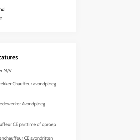
nd
e
catures
er M/V
rekker Chauffeur avondploeg
edewerker Avondploeg
ffeur CE parttime of oproep
enchauffeur CE avondritten