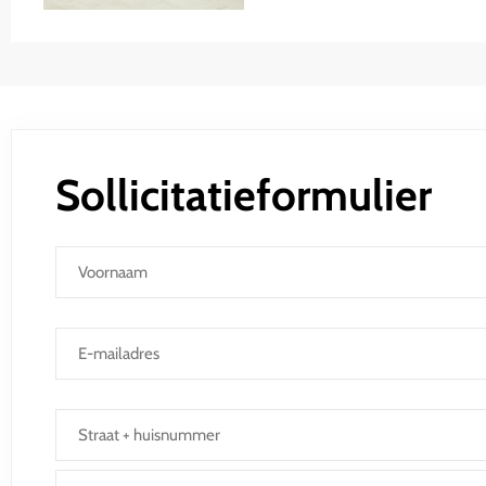
Sollicitatieformulier
Naam
*
E-
mailadres
*
Adres
*