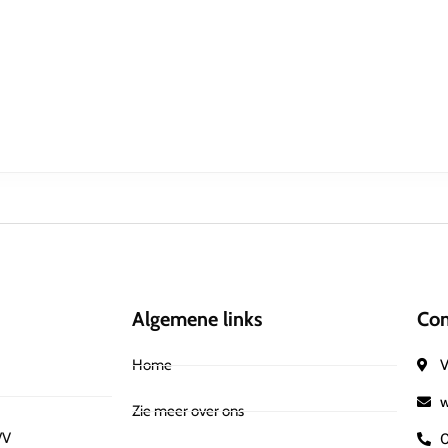
Algemene links
Con
Home
V
w
Zie meer over ons
/V
0