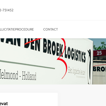
2-751452
LLICITATIEPROCEDURE
CONTACT
evat