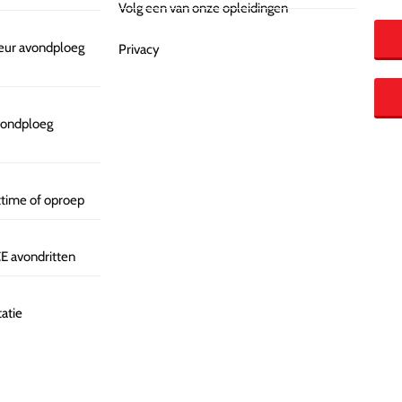
Volg een van onze opleidingen
feur avondploeg
Privacy
vondploeg
ttime of oproep
E avondritten
atie