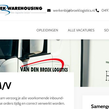
werkenbij@broeklogistics.nl
049
OPLEIDINGEN
ALLE VACATURES
SO
M/V
eam verzorg je alle voorkomende inbound-
 orders tijdig en correct verwerkt worden.
Sameng