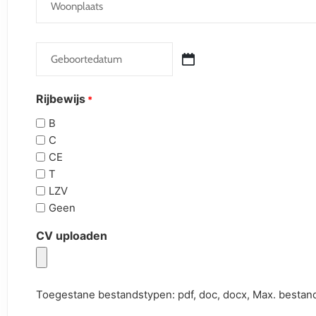
Geboortedatum
*
Rijbewijs
*
B
C
CE
T
LZV
Geen
CV uploaden
Toegestane bestandstypen: pdf, doc, docx, Max. bestan