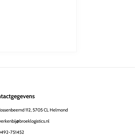
tactgegevens
ossenbeemd 112, 5705 CL Helmond
erkenbij@broeklogistics.nl
492-751452