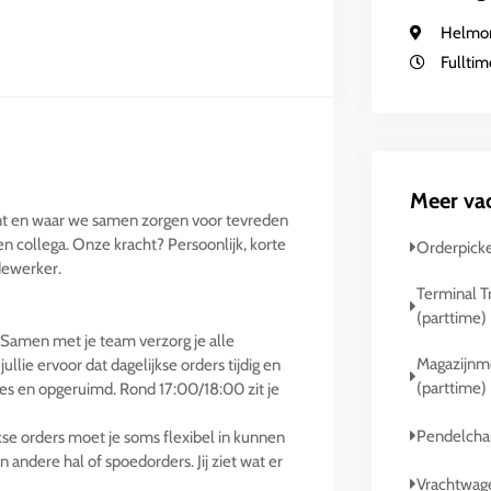
Helmo
Fulltim
Meer va
kent en waar we samen zorgen voor tevreden
n collega. Onze kracht? Persoonlijk, korte
Orderpick
dewerker.
Terminal T
(parttime)
Samen met je team verzorg je alle
Magazijnm
e ervoor dat dagelijkse orders tijdig en
(parttime)
es en opgeruimd. Rond 17:00/18:00 zit je
Pendelchau
se orders moet je soms flexibel in kunnen
 andere hal of spoedorders. Jij ziet wat er
Vrachtwag